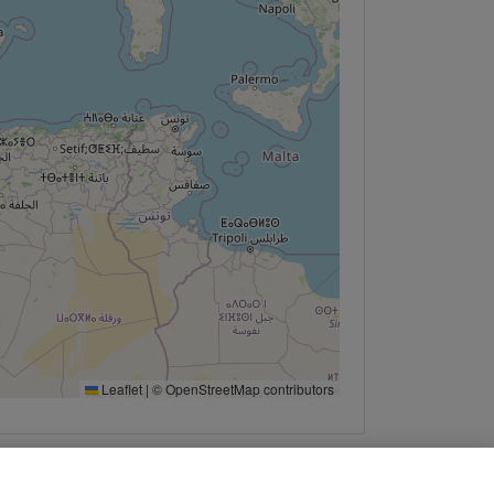
Leaflet
|
©
OpenStreetMap
contributors