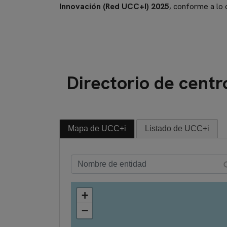
Innovación (Red UCC+I) 2025
, conforme a lo 
Directorio de centr
Mapa de UCC+i
Listado de UCC+i
+
−