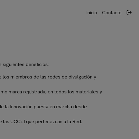
Navegación
User
Inicio
Contacto
principal
acco
menu
s siguientes beneficios:
e los miembros de las redes de divulgación y
omo marca registrada, en todos los materiales y
y de la Innovación puesta en marcha desde
te las UCC+I que pertenezcan a la Red.