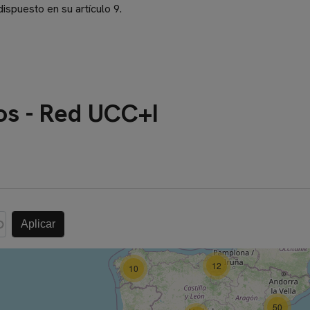
dispuesto en su artículo 9.
os - Red UCC+I
12
10
50