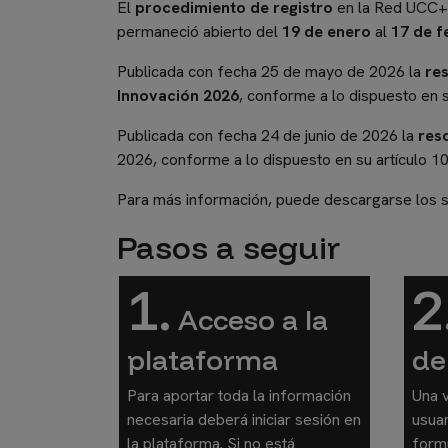
El
procedimiento de registro
en la Red UCC+I 
permaneció abierto del
19 de enero
al
17 de f
Publicada con fecha 25 de mayo de 2026 la
res
Innovación 2026
, conforme a lo dispuesto en s
Publicada con fecha 24 de junio de 2026 la
reso
2026, conforme a lo dispuesto en su artículo 10
Para más información, puede descargarse los 
Pasos a seguir
1.
2
Acceso a la
plataforma
de
Para aportar toda la información
Una 
necesaria deberá iniciar sesión en
usuar
la plataforma. Si no está
formu