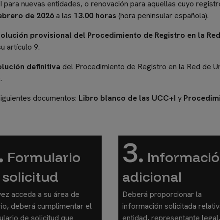
para nuevas entidades, o renovación para aquellas cuyo registr
ebrero de 2026
a las
13.00 horas
(hora peninsular española).
olución provisional del Procedimiento de Registro en la Red
u artículo 9.
lución definitiva
del Procedimiento de Registro en la Red de Uni
.
siguientes documentos:
Libro blanco de las UCC+I
y
Procedimi
.
3.
Formulario
Informaci
 solicitud
adicional
vez acceda a su área de
Deberá proporcionar la
io, deberá cumplimentar el
información solicitada relativ
lario de solicitud que
entidad, representante legal